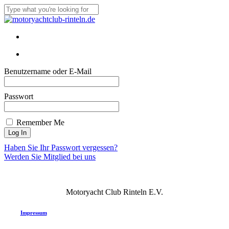
Skip
to
Close
main
Search
content
Menu
Menu
Benutzername oder E-Mail
Passwort
Remember Me
Haben Sie Ihr Passwort vergessen?
Werden Sie Mitglied bei uns
Motoryacht Club Rinteln E.V.
Impressum