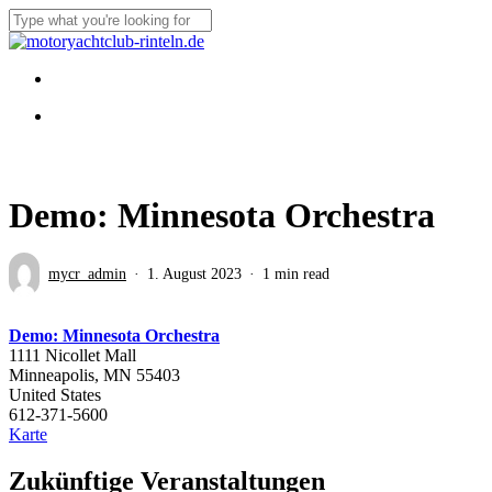
Skip
to
Close
main
Search
content
Menu
Menu
Demo: Minnesota Orchestra
mycr_admin
1. August 2023
1 min read
Demo: Minnesota Orchestra
1111 Nicollet Mall
Minneapolis
,
MN
55403
United States
612-371-5600
Demo:
Karte
Minnesota
Orchestra
Zukünftige Veranstaltungen